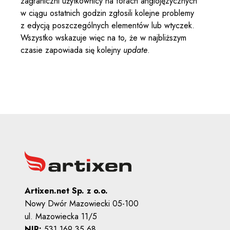
zagraniczni użytkownicy na forach anglojęzycznych
w ciągu ostatnich godzin zgłosili kolejne problemy
z edycją poszczególnych elementów lub wtyczek.
Wszystko wskazuje więc na to, że w najbliższym
czasie zapowiada się kolejny
update
.
Artixen.net Sp. z o.o.
Nowy Dwór Mazowiecki 05-100
ul. Mazowiecka 11/5
NIP:
531 169 35 68