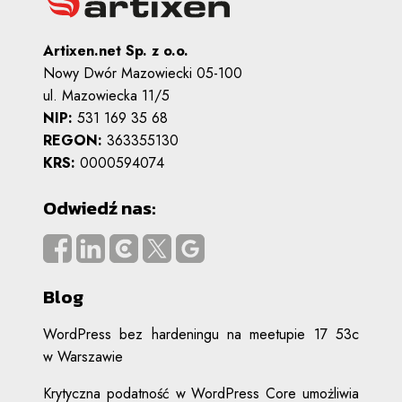
Artixen.net Sp. z o.o.
Nowy Dwór Mazowiecki 05-100
ul. Mazowiecka 11/5
NIP:
531 169 35 68
REGON:
363355130
KRS:
0000594074
Odwiedź nas:
Blog
WordPress bez hardeningu na meetupie 17 53c
w Warszawie
Krytyczna podatność w WordPress Core umożliwia