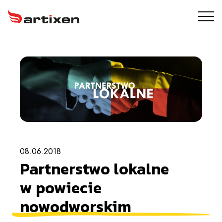
USŁUGI
ARTIXEN PROTECT
PORTFOLIO
O NAS
08.06.2018
BLOG
Partnerstwo lokalne
KONTAKT
w powiecie
nowodworskim