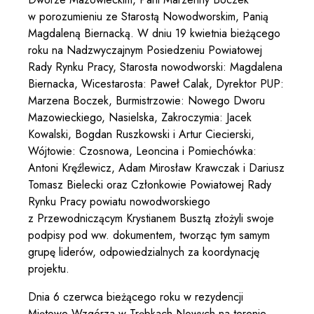
w porozumieniu ze Starostą Nowodworskim, Panią
Magdaleną Biernacką. W dniu 19 kwietnia bieżącego
roku na Nadzwyczajnym Posiedzeniu Powiatowej
Rady Rynku Pracy, Starosta nowodworski: Magdalena
Biernacka, Wicestarosta: Paweł Calak, Dyrektor PUP:
Marzena Boczek, Burmistrzowie: Nowego Dworu
Mazowieckiego, Nasielska, Zakroczymia: Jacek
Kowalski, Bogdan Ruszkowski i Artur Ciecierski,
Wójtowie: Czosnowa, Leoncina i Pomiechówka:
Antoni Kręźlewicz, Adam Mirosław Krawczak i Dariusz
Tomasz Bielecki oraz Członkowie Powiatowej Rady
Rynku Pracy powiatu nowodworskiego
z Przewodniczącym Krystianem Busztą złożyli swoje
podpisy pod ww. dokumentem, tworząc tym samym
grupę liderów, odpowiedzialnych za koordynację
projektu.
Dnia 6 czerwca bieżącego roku w rezydencji
Miętowe Wzgórza w Trębkach Nowych na terenie