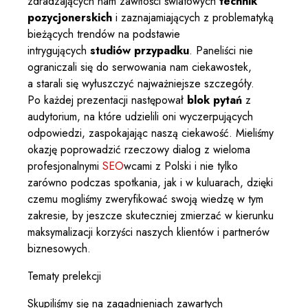
zdradzających nam zawiłości światowych
technik
pozycjonerskich
i zaznajamiających z problematyką
bieżących trendów na podstawie
intrygujących
studiów przypadku
. Paneliści nie
ograniczali się do serwowania nam ciekawostek,
a starali się wyłuszczyć najważniejsze szczegóły.
Po każdej prezentacji następował
blok pytań
z
audytorium, na które udzielili oni wyczerpujących
odpowiedzi, zaspokajając naszą ciekawość. Mieliśmy
okazję poprowadzić rzeczowy dialog z wieloma
profesjonalnymi
SEO
wcami z Polski i nie tylko
zarówno podczas spotkania, jak i w kuluarach, dzięki
czemu mogliśmy zweryfikować swoją wiedzę w tym
zakresie, by jeszcze skuteczniej zmierzać w kierunku
maksymalizacji korzyści naszych klientów i partnerów
biznesowych.
Tematy prelekcji
Skupiliśmy się na zagadnieniach zawartych