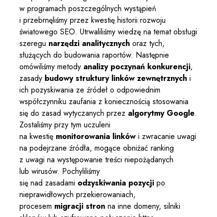
w programach poszczególnych wystąpień
i przebrnęliśmy przez kwestię historii rozwoju
światowego SEO. Utrwaliliśmy wiedzę na temat obsługi
szeregu
narzędzi analitycznych
oraz tych,
służących do budowania raportów. Następnie
omówiliśmy metody
analizy poczynań konkurencji
,
zasady
budowy struktury linków zewnętrznych
i
ich pozyskiwania ze źródeł o odpowiednim
współczynniku zaufania z koniecznością stosowania
się do zasad wytyczanych przez
algorytmy Google
.
Zostaliśmy przy tym uczuleni
na kwestię
monitorowania linków
i zwracanie uwagi
na podejrzane źródła, mogące obniżać ranking
z uwagi na występowanie treści niepożądanych
lub wirusów. Pochyliliśmy
się nad zasadami
odzyskiwania pozycji
po
nieprawidłowych przekierowaniach,
procesem
migracji stron
na inne domeny, silniki