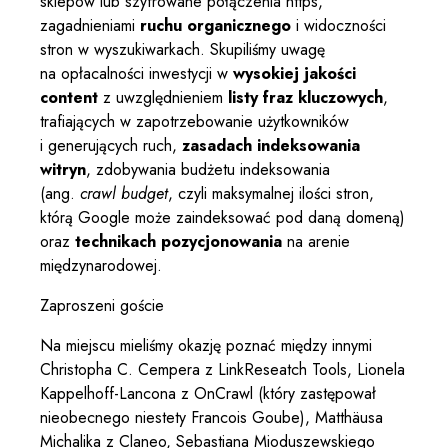
sklepów lub szyfrowane połączenia https,
zagadnieniami
ruchu organicznego
i widoczności
stron w wyszukiwarkach. Skupiliśmy uwagę
na opłacalności inwestycji w
wysokiej jakości
content
z uwzględnieniem
listy fraz kluczowych
,
trafiających w zapotrzebowanie użytkowników
i generujących ruch,
zasadach indeksowania
witryn
, zdobywania budżetu indeksowania
(ang.
crawl budget
, czyli maksymalnej ilości stron,
którą Google może zaindeksować pod daną domeną)
oraz
technikach pozycjonowania
na arenie
międzynarodowej.
Zaproszeni goście
Na miejscu mieliśmy okazję poznać między innymi
Christopha C. Cempera z LinkReseatch Tools, Lionela
Kappelhoff-Lancona z OnCrawl (który zastępował
nieobecnego niestety Francois Goube), Matthäusa
Michalika z Claneo, Sebastiana Mioduszewskiego