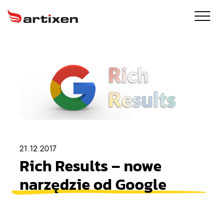
USŁUGI
ARTIXEN PROTECT
PORTFOLIO
O NAS
21.12.2017
BLOG
Rich Results – nowe
KONTAKT
narzędzie od Google