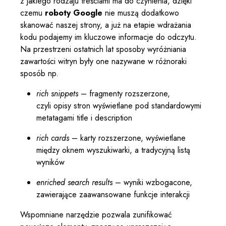
z jakiego rodzaju treściami ma do czynienia, dzięki
czemu
roboty Google
nie muszą dodatkowo
skanować naszej strony, a już na etapie wdrażania
kodu podajemy im kluczowe informacje do odczytu.
Na przestrzeni ostatnich lat sposoby wyróżniania
zawartości witryn były one nazywane w różnoraki
sposób np.
rich snippets
– fragmenty rozszerzone,
czyli opisy stron wyświetlane pod standardowymi
metatagami title i description
rich cards
– karty rozszerzone, wyświetlane
między oknem wyszukiwarki, a tradycyjną listą
wyników
enriched search results
– wyniki wzbogacone,
zawierające zaawansowane funkcje interakcji
Wspomniane narzędzie pozwala zunifikować