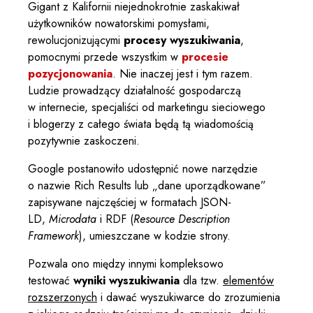
Gigant z Kalifornii niejednokrotnie zaskakiwał
użytkowników nowatorskimi pomysłami,
rewolucjonizującymi
procesy wyszukiwania
,
pomocnymi przede wszystkim w
procesie
pozycjonowania
. Nie inaczej jest i tym razem.
Ludzie prowadzący działalność gospodarczą
w internecie, specjaliści od marketingu sieciowego
i blogerzy z całego świata będą tą wiadomością
pozytywnie zaskoczeni.
Google postanowiło udostępnić nowe narzędzie
o nazwie Rich Results lub „dane uporządkowane”
zapisywane najczęściej w formatach JSON-
LD,
Microdata
i RDF (
Resource Description
Framework
), umieszczane w kodzie strony.
Pozwala ono między innymi kompleksowo
testować
wyniki wyszukiwania
dla tzw.
elementów
rozszerzonych
i dawać wyszukiwarce do zrozumienia