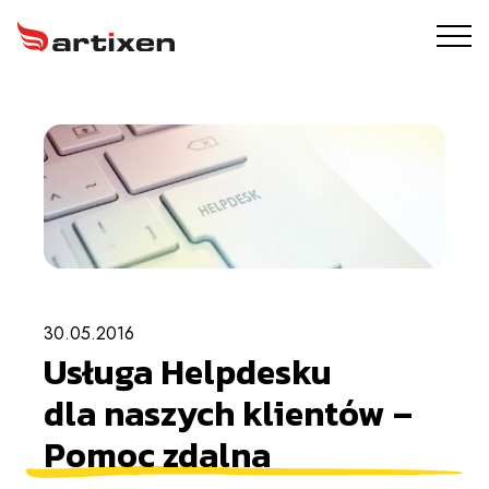
USŁUGI
ARTIXEN PROTECT
PORTFOLIO
O NAS
30.05.2016
BLOG
Usługa Helpdesku
KONTAKT
dla naszych klientów –
Pomoc zdalna