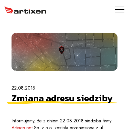
USŁUGI
ARTIXEN PROTECT
PORTFOLIO
O NAS
22.08.2018
BLOG
Zmiana adresu siedziby
KONTAKT
Informujemy, że z dniem 22.08.2018 siedziba firmy
Artixen.net
Sp. z o.o. została przeniesiona z ul.