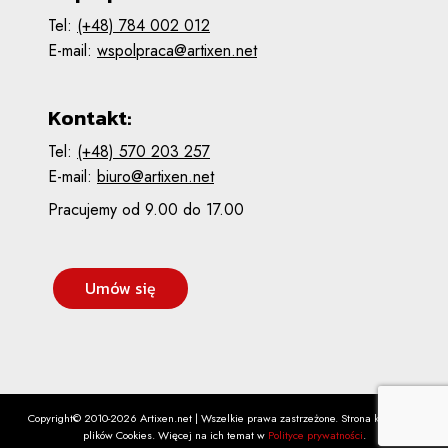
Tel:
(+48) 784 002 012
E-mail:
wspolpraca@artixen.net
Kontakt:
Tel:
(+48) 570 203 257
E-mail:
biuro@artixen.net
Pracujemy od 9.00 do 17.00
Umów się
Copyright© 2010-2026 Artixen.net | Wszelkie prawa zastrzeżone. Strona korzysta z
plików Cookies. Więcej na ich temat w
Polityce prywatności
.