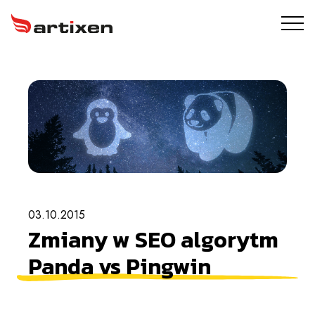
USŁUGI
ARTIXEN PROTECT
PORTFOLIO
O NAS
03.10.2015
BLOG
Zmiany w SEO algorytm
KONTAKT
Panda vs Pingwin