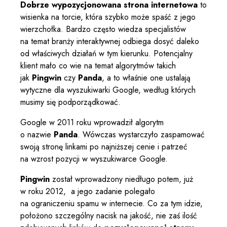
Dobrze wypozycjonowana strona internetowa
to
wisienka na torcie, która szybko może spaść z jego
wierzchołka. Bardzo często wiedza specjalistów
na temat branży interaktywnej odbiega dosyć daleko
od właściwych działań w tym kierunku. Potencjalny
klient mało co wie na temat algorytmów takich
jak
Pingwin
czy
Panda
, a to właśnie one ustalają
wytyczne dla wyszukiwarki Google, według których
musimy się podporządkować.
Google w 2011 roku wprowadził algorytm
o nazwie
Panda
. Wówczas wystarczyło zaspamować
swoją stronę linkami po najniższej cenie i patrzeć
na wzrost pozycji w wyszukiwarce Google.
Pingwin
został wprowadzony niedługo potem, już
w roku 2012, a jego zadanie polegało
na ograniczeniu spamu w internecie. Co za tym idzie,
położono szczególny nacisk na jakość, nie zaś ilość